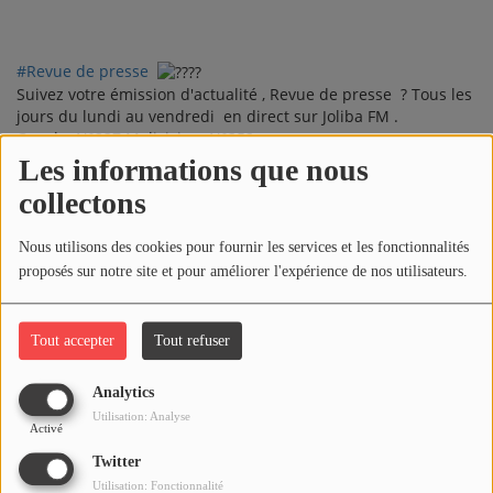
ARTISTES
#Revue de presse
PLAYLIST
Suivez votre émission d'actualité , Revue de presse ? Tous les
jours du lundi au vendredi en direct sur Joliba FM .
TITRES DIFFUSÉS
Canal + N°237 Malivision. N°252
http://www.jolibatv.com
Les informations que nous
Médias
collectons
Commentaires(0)
PHOTOS
Nous utilisons des cookies pour fournir les services et les fonctionnalités
proposés sur notre site et pour améliorer l'expérience de nos utilisateurs.
PODCASTS
Connectez-vous pour commenter cet article
VIDÉOS
Tout accepter
Tout refuser
SE CONNECTER
Analytics
Joliba TV News / FM
Utilisation: Analyse
Activé
NOTRE ACTU
Twitter
JEUX CONCOURS
Utilisation: Fonctionnalité