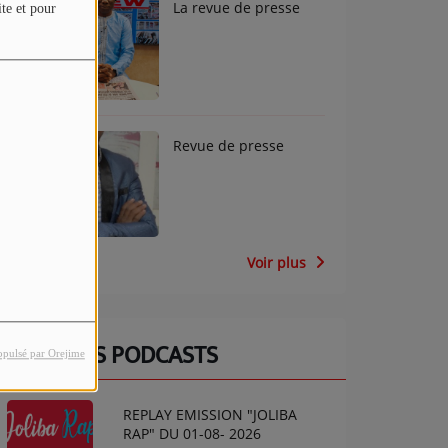
La revue de presse
ite et pour
Revue de presse
Voir plus
DERNIERS PODCASTS
opulsé par Orejime
REPLAY EMISSION "JOLIBA
RAP" DU 01-08- 2026