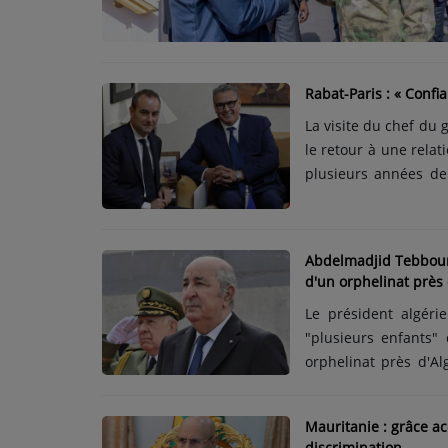
TOP 10
ARTISTES
Rabat-Paris : « Confi
PLAYLIST
La visite du chef du 
TITRES DIFFUSÉS
le retour à une relat
plusieurs années de
avant une « confian
Médias
présenté comme sol
PHOTOS
nouvelle étape dan
Abdelmadjid Tebboune
déplacement du Premi
d'un orphelinat près 
PODCASTS
sources, s’inscrit dans 
Le président algéri
VIDÉOS
"plusieurs enfants"
orphelinat près d'Al
secours. M. Tebbou
Joliba TV News / FM
condoléances après 
Mauritanie : grâce a
NOTRE ACTU
(...) à la suite d'un
discrimination