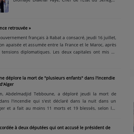
Son Excellence Bassirou Diomaye Faye effectue
une visite de travail et de solidarité de 24 heures
en République du Mali. À sa descente d’avion, vers
ance retrouvée »
9h50, il a été accueilli au bas de la passerelle, à
l’aéroport in...
gouvernement français à Rabat a consacré, jeudi 16 juillet,
ion apaisée et assumée entre la France et le Maroc, après
 tensions diplomatiques. Les deux capitales ont mis en
ce retrouvée », symbole d’un rapprochement désormais
ide et durable. Ce tournant diplomatique marque une
s la refondation du partenariat franco-marocain. Le
 déplore la mort de "plusieurs enfants" dans l'incendie
er ministre français Sébastien Lecornu, selon certaines
d'Alger
la......
en, Abdelmadjid Tebboune, a déploré jeudi la mort de
 dans l'incendie qui s'est déclaré dans la nuit dans un
ger et a fait au moins 11 morts et 19 blessés, selon les
ne, qui est en visite en Allemagne, a présenté ses
avoir "appris la nouvelle du décès de plusieurs enfants
ccordée à deux députées qui ont accusé le président de
 incendie qui s'est déclaré dans un établissement d'accueil