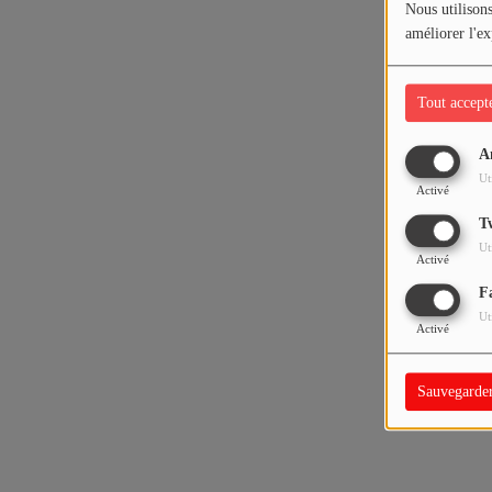
Nous utilisons
améliorer l'ex
Tout accept
A
Ut
Activé
T
Ut
Activé
F
Ut
Activé
Sauvegarde