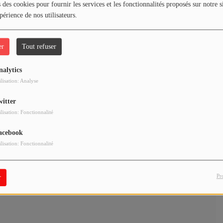
 des cookies pour fournir les services et les fonctionnalités proposés sur notre s
périence de nos utilisateurs.
er
Tout refuser
nalytics
ilisation: Analyse
witter
ilisation: Fonctionnalité
acebook
ilisation: Fonctionnalité
Pr
r