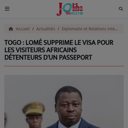
ACCUEIL
Accueil
Actualités
Diplomatie et Relations Internationales
TOGO : LOMÉ SUPPRIME LE VISA POUR
Pour Vous
LES VISITEURS AFRICAINS
DÉTENTEURS D'UN PASSEPORT
ACTUALITÉS
EMISSIONS
EQUIPES
EVÈNEMENTS
Musique
TOP 10