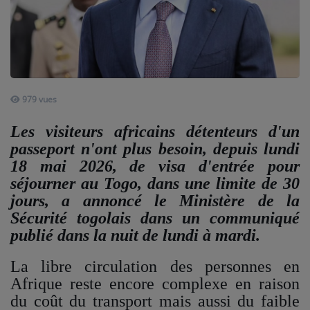
ARTISTES
PLAYLIST
TITRES DIFFUSÉS
979 vues
Médias
Les visiteurs africains détenteurs d'un
passeport n'ont plus besoin, depuis lundi
PHOTOS
18 mai 2026, de visa d'entrée pour
PODCASTS
séjourner au Togo, dans une limite de 30
jours, a annoncé le Ministère de la
VIDÉOS
Sécurité togolais dans un communiqué
publié dans la nuit de lundi à mardi.
Joliba TV News / FM
La libre circulation des personnes en
NOTRE ACTU
Afrique reste encore complexe en raison
du coût du transport mais aussi du faible
JEUX CONCOURS