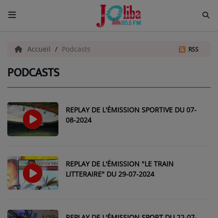
ACCUEIL
Accueil
Podcasts
RSS
PODCASTS
Pour Vous
ACTUALITÉS
REPLAY DE L'ÉMISSION SPORTIVE DU 07-
EMISSIONS
08-2024
EQUIPES
EVÈNEMENTS
REPLAY DE L'ÉMISSION "LE TRAIN
LITTERAIRE" DU 29-07-2024
Musique
TOP 10
REPLAY DE L'ÉMISSION SPORT DU 22-07-