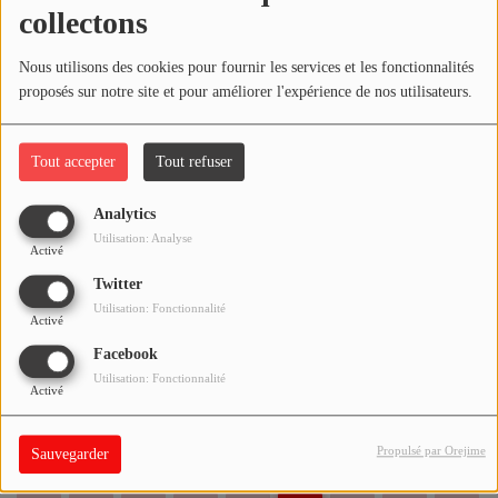
collectons
10-07-2024
QUI SOMMES-NOUS ?
Nous utilisons des cookies pour fournir les services et les fonctionnalités
proposés sur notre site et pour améliorer l'expérience de nos utilisateurs.
Contact
REPLAY ÉMISSION SPORT DU 08-07-2024
Tout accepter
Tout refuser
Se connecter
Analytics
REPLAY DE L'ÉMISSION MUSOYA DU 04-07-
Utilisation: Analyse
Activé
2024
Twitter
Utilisation: Fonctionnalité
Activé
Facebook
REPLAY DE L'ÉMISSION "MAG EMPLOI" DU
Utilisation: Fonctionnalité
04-07-2024
Activé
Propulsé par Orejime
Sauvegarder