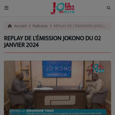
ACCUEIL
Accueil
Podcasts
REPLAY DE L'ÉMISSION JOKONO DU 02 JANVIER 2024
REPLAY DE L'ÉMISSION JOKONO DU 02
Pour Vous
JANVIER 2024
ACTUALITÉS
EMISSIONS
EQUIPES
EVÈNEMENTS
Musique
TOP 10