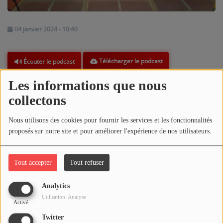
ARTISTES
04 janvier 2024 - 10:40
PLAYLIST
TITRES DIFFUSÉS
Télécharger le podcast
Écouter le podcast
Les informations que nous
REPLAY DE L'ÉMISSION JOKONO DU 02 JANVIER 2024
Médias
collectons
PHOTOS
Commentaires(0)
Nous utilisons des cookies pour fournir les services et les fonctionnalités
PODCASTS
proposés sur notre site et pour améliorer l'expérience de nos utilisateurs.
VIDÉOS
Connectez-vous pour commenter cet article
Tout accepter
Tout refuser
Joliba TV News / FM
SE CONNECTER
Analytics
Utilisation: Analyse
NOTRE ACTU
Activé
Twitter
JEUX CONCOURS