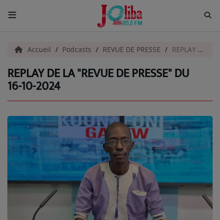
ACCUEIL
Accueil
Podcasts
REVUE DE PRESSE
REPLAY DE LA "REVUE DE PRESSE" DU 16-10-2024
REPLAY DE LA "REVUE DE PRESSE" DU
Pour Vous
16-10-2024
ACTUALITÉS
EMISSIONS
EQUIPES
EVÈNEMENTS
Musique
TOP 10