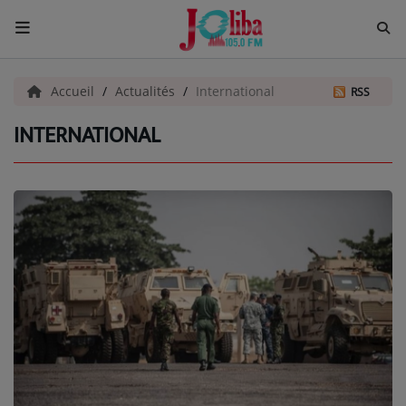
ACCUEIL
Accueil
Actualités
International
RSS
INTERNATIONAL
Pour Vous
ACTUALITÉS
EMISSIONS
EQUIPES
EVÈNEMENTS
Musique
TOP 10